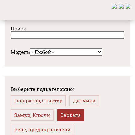
Перейти
к
основному
содержанию
Поиск
Модель
Выберите подкатегорию:
Генератор, Стартер
Датчики
Замки, Ключи
Зеркала
Реле, предохранители