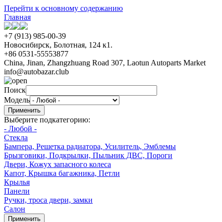
Перейти к основному содержанию
Главная
+7 (913) 985-00-39
Новосибирск, Болотная, 124 к1.
+86 0531-55553877
China, Jinan, Zhangzhuang Road 307, Laotun Autoparts Market
info@autobazar.club
Поиск
Модель
Выберите подкатегорию:
- Любой -
Стекла
Бампера, Решетка радиатора, Усилитель, Эмблемы
Брызговики, Подкрылки, Пыльник ДВС, Пороги
Двери, Кожух запасного колеса
Капот, Крышка багажника, Петли
Крылья
Панели
Ручки, троса двери, замки
Салон