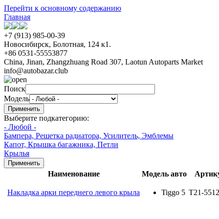
Перейти к основному содержанию
Главная
+7 (913) 985-00-39
Новосибирск, Болотная, 124 к1.
+86 0531-55553877
China, Jinan, Zhangzhuang Road 307, Laotun Autoparts Market
info@autobazar.club
Поиск
Модель
Выберите подкатегорию:
- Любой -
Бампера, Решетка радиатора, Усилитель, Эмблемы
Капот, Крышка багажника, Петли
Крылья
Наименование
Модель авто
Артик
Накладка арки переднего левого крыла
Tiggo 5
T21-551