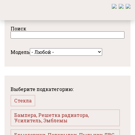
Перейти
к
основному
содержанию
Поиск
Модель
Выберите подкатегорию:
Стекла
Бампера, Решетка радиатора,
Усилитель, Эмблемы
Брызговики, Подкрылки, Пыльник ДВС,