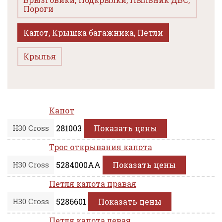
Пороги
Капот, Крышка багажника, Петли
Крылья
Капот
H30 Cross
281003
Показать цены
Трос открывания капота
H30 Cross
5284000AA
Показать цены
Петля капота правая
H30 Cross
5286601
Показать цены
Петля капота левая