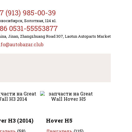
7 (913) 985-00-39
восибирск, Болотная, 124 к1.
86 0531-55553877
ina, Jinan, Zhangzhuang Road 307, Laotun Autoparts Market
nfo@autobazar.club
er H3 (2014)
Hover H5
гатель
(58)
Двигатель
(115)