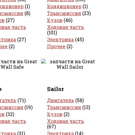
диционер
(1)
Кондиционер
(1)
нсмиссия
(8)
Трансмиссия
(23)
ов
(27)
Кузов
(46)
овая часть
Ходовая часть
(101)
ктрика
(27)
Электрика
(45)
чее
(2)
Прочее
(2)
e
Sailor
гатель
(71)
Двигатель
(58)
нсмиссия
(19)
Трансмиссия
(13)
ов
(32)
Кузов
(2)
овая часть
Ходовая часть
(67)
ктрика
(31)
Электрика
(14)