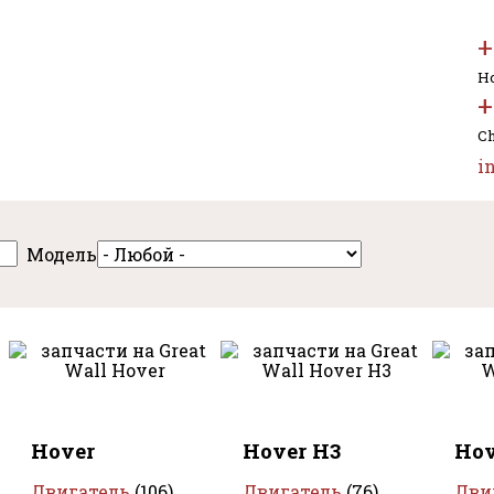
+
Но
+
Ch
i
Модель
Hover
Hover H3
Hov
Двигатель
(106)
Двигатель
(76)
Дви