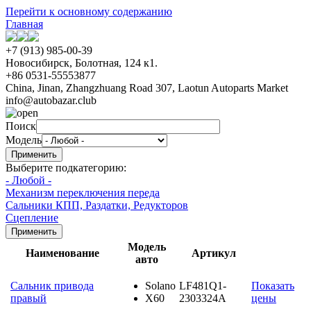
Перейти к основному содержанию
Главная
+7 (913) 985-00-39
Новосибирск, Болотная, 124 к1.
+86 0531-55553877
China, Jinan, Zhangzhuang Road 307, Laotun Autoparts Market
info@autobazar.club
Поиск
Модель
Выберите подкатегорию:
- Любой -
Механизм переключения переда
Сальники КПП, Раздатки, Редукторов
Сцепление
Модель
Наименование
Артикул
авто
Cальник привода
Solano
LF481Q1-
Показать
правый
X60
2303324A
цены