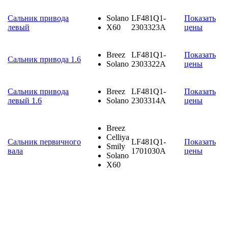
Cальник привода
Solano
LF481Q1-
Показать
левый
X60
2303323A
цены
Breez
LF481Q1-
Показать
Сальник привода 1.6
Solano
2303322A
цены
Сальник привода
Breez
LF481Q1-
Показать
левый 1.6
Solano
2303314A
цены
Breez
Celliya
Сальник первичного
LF481Q1-
Показать
Smily
вала
1701030A
цены
Solano
X60