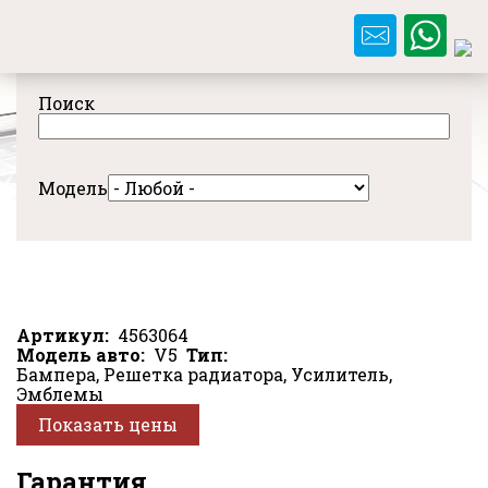
Перейти
к
основному
содержанию
Поиск
Модель
Артикул
4563064
Модель авто
V5
Тип
Бампера, Решетка радиатора, Усилитель,
Эмблемы
Показать цены
Гарантия