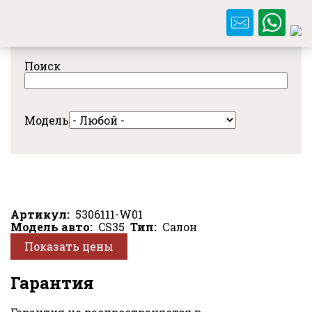
Перейти
к
основному
содержанию
Поиск
Модель
Артикул
5306111-W01
Модель авто
CS35
Тип
Салон
Показать цены
Гарантия