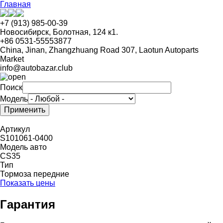
Перейти
Главная
к
основному
+7 (913) 985-00-39
содержанию
Новосибирск, Болотная, 124 к1.
+86 0531-55553877
China, Jinan, Zhangzhuang Road 307, Laotun Autoparts
Market
info@autobazar.club
Поиск
Модель
Артикул
S101061-0400
Модель авто
CS35
Тип
Тормоза передние
Показать цены
Гарантия