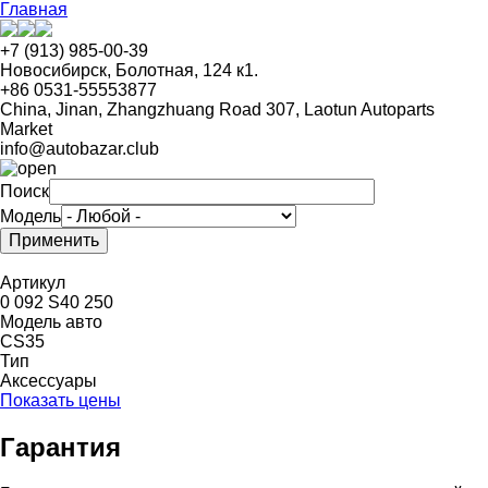
Перейти
Главная
к
основному
+7 (913) 985-00-39
содержанию
Новосибирск, Болотная, 124 к1.
+86 0531-55553877
China, Jinan, Zhangzhuang Road 307, Laotun Autoparts
Market
info@autobazar.club
Поиск
Модель
Артикул
0 092 S40 250
Модель авто
CS35
Тип
Аксессуары
Показать цены
Гарантия