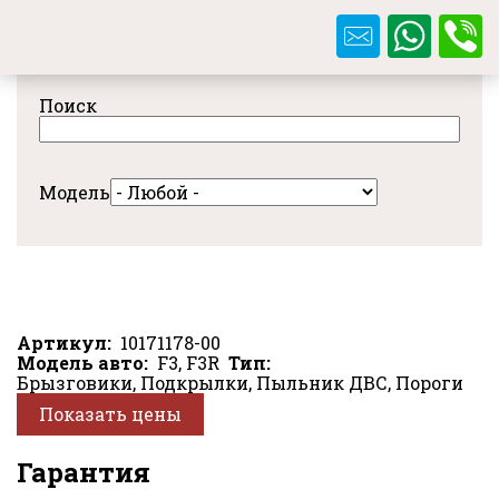
Перейти
к
основному
содержанию
Поиск
Модель
Артикул
10171178-00
Модель авто
F3, F3R
Тип
Брызговики, Подкрылки, Пыльник ДВС, Пороги
Показать цены
Гарантия