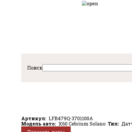
Перейти
к
авная
основному
содержанию
Поиск
Артикул
LFB479Q-3701100A
Модель авто
X60
Cebrium
Solano
Тип
Дат
Показать цены