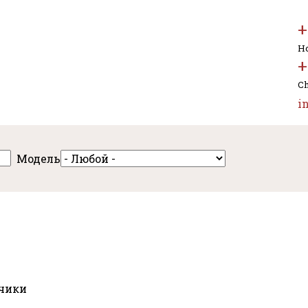
+
Но
+
Ch
i
Модель
чики