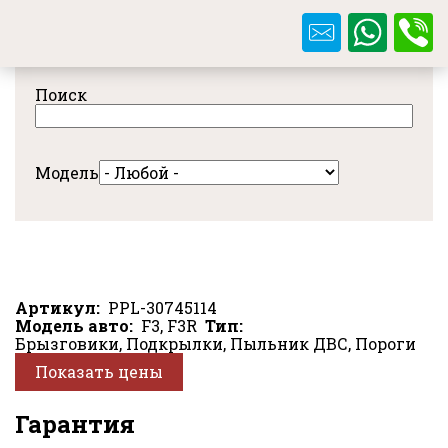
Перейти
к
основному
содержанию
Поиск
Модель
Артикул
PPL-30745114
Модель авто
F3, F3R
Тип
Брызговики, Подкрылки, Пыльник ДВС, Пороги
Показать цены
Гарантия