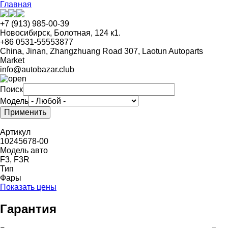
Перейти
Главная
к
основному
+7 (913) 985-00-39
содержанию
Новосибирск, Болотная, 124 к1.
+86 0531-55553877
China, Jinan, Zhangzhuang Road 307, Laotun Autoparts
Market
info@autobazar.club
Поиск
Модель
Артикул
10245678-00
Модель авто
F3, F3R
Тип
Фары
Показать цены
Гарантия