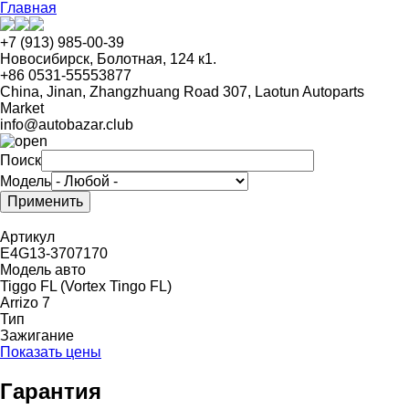
Перейти
Главная
к
основному
+7 (913) 985-00-39
содержанию
Новосибирск, Болотная, 124 к1.
+86 0531-55553877
China, Jinan, Zhangzhuang Road 307, Laotun Autoparts
Market
info@autobazar.club
Поиск
Модель
Артикул
E4G13-3707170
Модель авто
Tiggo FL (Vortex Tingo FL)
Arrizo 7
Тип
Зажигание
Показать цены
Гарантия