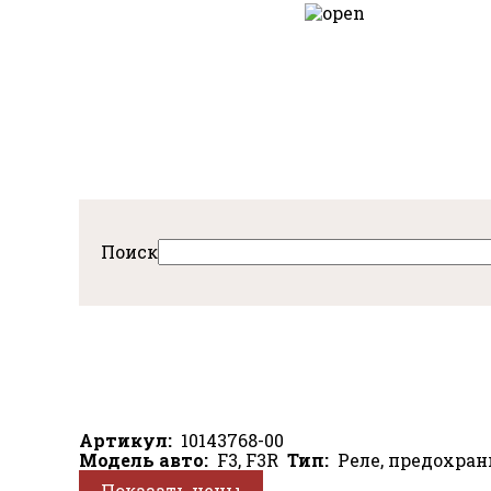
Перейти
к
авная
основному
содержанию
Поиск
Артикул
10143768-00
Модель авто
F3, F3R
Тип
Реле, предохра
Показать цены