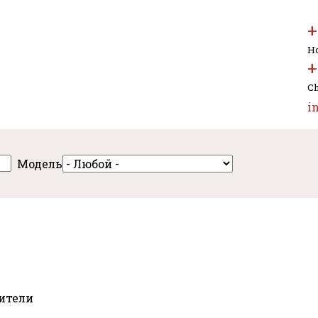
+
Но
+
Ch
i
Модель
нители