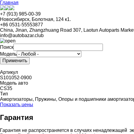
Перейти
Главная
к
основному
+7 (913) 985-00-39
содержанию
Новосибирск, Болотная, 124 к1.
+86 0531-55553877
China, Jinan, Zhangzhuang Road 307, Laotun Autoparts Marke
info@autobazar.club
Поиск
Модель
Артикул
S101052-0900
Модель авто
CS35
Тип
Амортизаторы, Пружины, Опоры и подшипники амортизатор
Показать цены
Гарантия
Гарантия не распространяется в случаях ненадлежащей эк