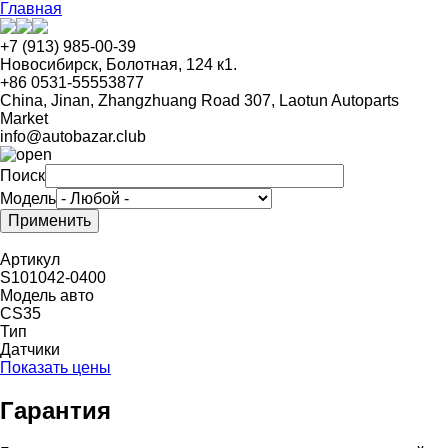
Перейти
Главная
к
основному
+7 (913) 985-00-39
содержанию
Новосибирск, Болотная, 124 к1.
+86 0531-55553877
China, Jinan, Zhangzhuang Road 307, Laotun Autoparts
Market
info@autobazar.club
Поиск
Модель
Артикул
S101042-0400
Модель авто
CS35
Тип
Датчики
Показать цены
Гарантия