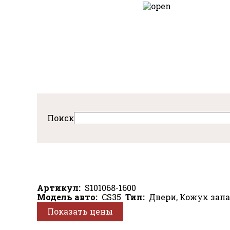
Перейти
к
авная
основному
содержанию
Поиск
Артикул
S101068-1600
Модель авто
CS35
Тип
Двери, Кожух запа
Показать цены