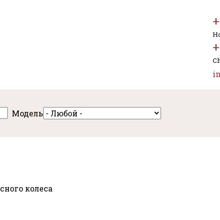
+
Но
+
Ch
i
Модель
сного колеса