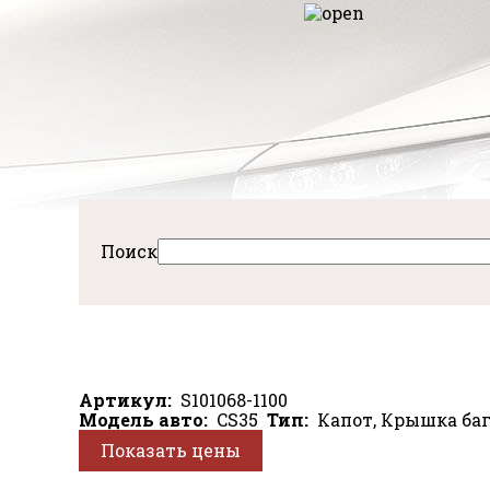
Перейти
к
авная
основному
содержанию
Поиск
Артикул
S101068-1100
Модель авто
CS35
Тип
Капот, Крышка ба
Показать цены