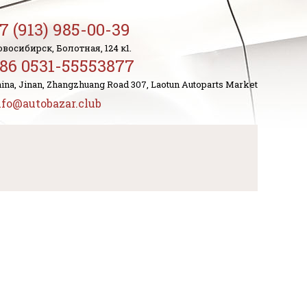
7 (913) 985-00-39
восибирск, Болотная, 124 к1.
86 0531-55553877
ina, Jinan, Zhangzhuang Road 307, Laotun Autoparts Market
nfo@autobazar.club