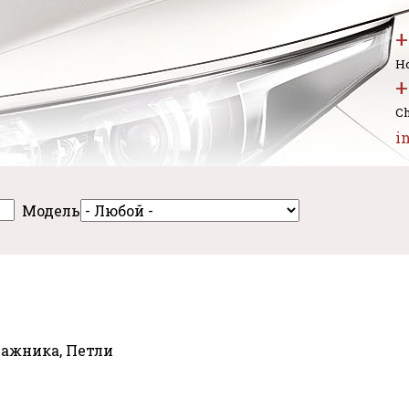
+
Но
+
Ch
i
Модель
гажника, Петли