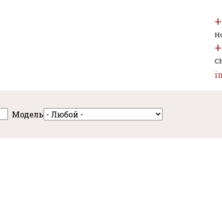
+
Но
+
Ch
i
Модель