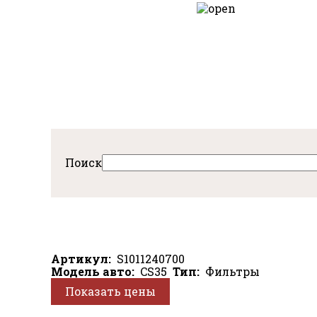
Перейти
к
авная
основному
содержанию
Поиск
Артикул
S1011240700
Модель авто
CS35
Тип
Фильтры
Показать цены