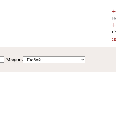
+
Но
+
Ch
i
Модель