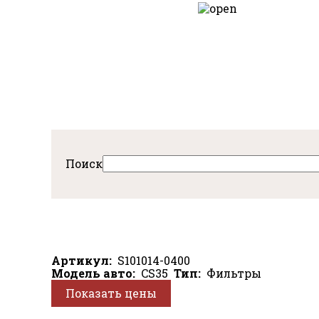
Перейти
к
авная
основному
содержанию
Поиск
Артикул
S101014-0400
Модель авто
CS35
Тип
Фильтры
Показать цены