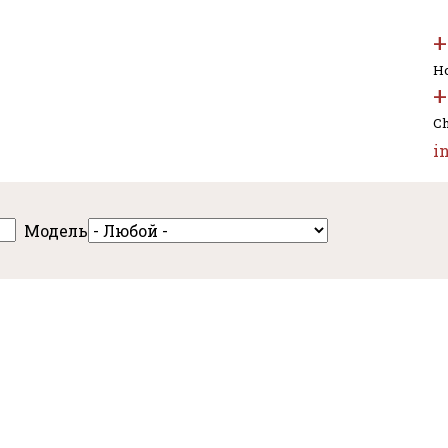
+
Но
+
Ch
i
Модель