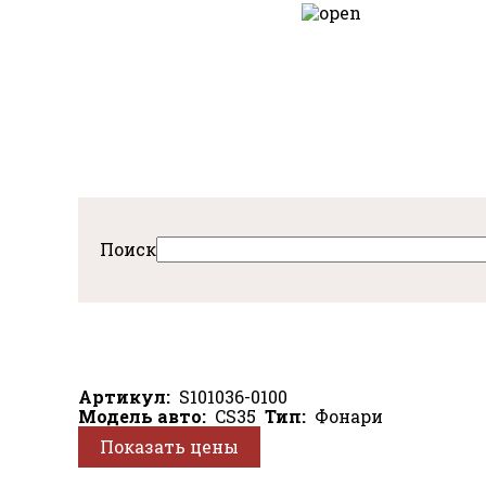
Перейти
к
авная
основному
содержанию
Поиск
Артикул
S101036-0100
Модель авто
CS35
Тип
Фонари
Показать цены