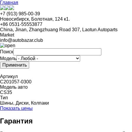
Перейти
Главная
к
основному
+7 (913) 985-00-39
содержанию
Новосибирск, Болотная, 124 к1.
+86 0531-55553877
China, Jinan, Zhangzhuang Road 307, Laotun Autoparts
Market
info@autobazar.club
Поиск
Модель
Артикул
C201057-0300
Модель авто
CS35
Тип
Шины, Диски, Колпаки
Показать цены
Гарантия