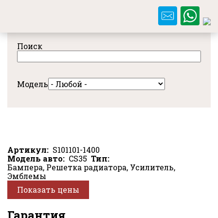
Перейти
к
основному
содержанию
Поиск
Модель
Артикул
S101101-1400
Модель авто
CS35
Тип
Бампера, Решетка радиатора, Усилитель,
Эмблемы
Показать цены
Гарантия