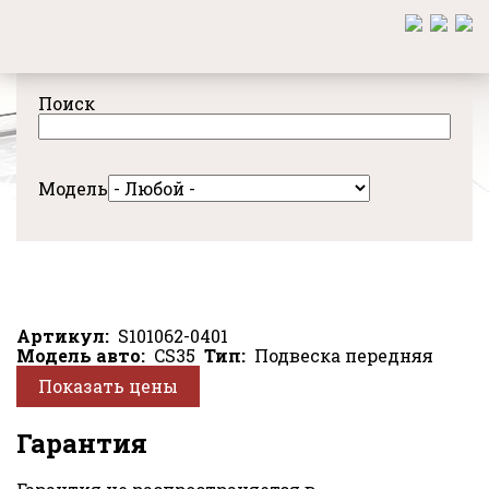
Перейти
к
основному
содержанию
Поиск
Модель
Артикул
S101062-0401
Модель авто
CS35
Тип
Подвеска передняя
Показать цены
Гарантия