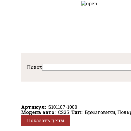
Перейти
к
авная
основному
содержанию
Поиск
Артикул
S101107-1000
Модель авто
CS35
Тип
Брызговики, Подк
Показать цены