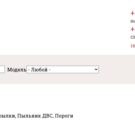
+
Но
+
Ch
i
Модель
рылки, Пыльник ДВС, Пороги