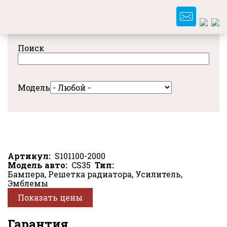
Перейти
к
основному
содержанию
Поиск
Модель
Артикул
S101100-2000
Модель авто
CS35
Тип
Бампера, Решетка радиатора, Усилитель,
Эмблемы
Показать цены
Гарантия