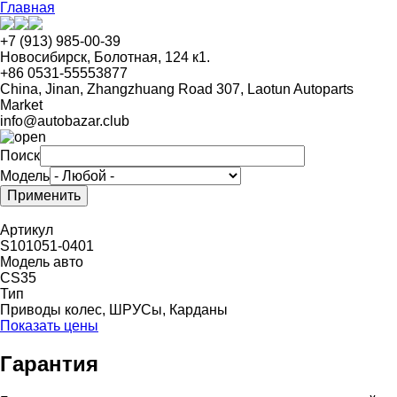
Перейти
Главная
к
основному
+7 (913) 985-00-39
содержанию
Новосибирск, Болотная, 124 к1.
+86 0531-55553877
China, Jinan, Zhangzhuang Road 307, Laotun Autoparts
Market
info@autobazar.club
Поиск
Модель
Артикул
S101051-0401
Модель авто
CS35
Тип
Приводы колес, ШРУСы, Карданы
Показать цены
Гарантия