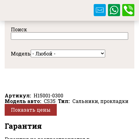
Перейти
к
основному
содержанию
Поиск
Модель
Артикул
H15001-0300
Модель авто
CS35
Тип
Сальники, прокладки
Показать цены
Гарантия