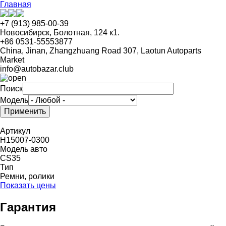
Перейти
Главная
к
основному
+7 (913) 985-00-39
содержанию
Новосибирск, Болотная, 124 к1.
+86 0531-55553877
China, Jinan, Zhangzhuang Road 307, Laotun Autoparts
Market
info@autobazar.club
Поиск
Модель
Артикул
H15007-0300
Модель авто
CS35
Тип
Ремни, ролики
Показать цены
Гарантия