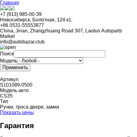
Перейти
Главная
к
основному
+7 (913) 985-00-39
содержанию
Новосибирск, Болотная, 124 к1.
+86 0531-55553877
China, Jinan, Zhangzhuang Road 307, Laotun Autoparts
Market
info@autobazar.club
Поиск
Модель
Артикул
S101089-0500
Модель авто
CS35
Тип
Ручки, троса двери, замки
Показать цены
Гарантия