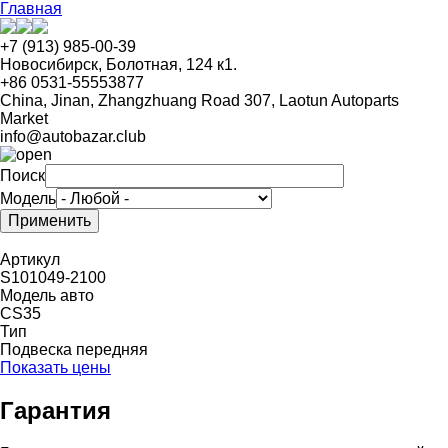
Перейти
Главная
к
основному
+7 (913) 985-00-39
содержанию
Новосибирск, Болотная, 124 к1.
+86 0531-55553877
China, Jinan, Zhangzhuang Road 307, Laotun Autoparts
Market
info@autobazar.club
Поиск
Модель
Артикул
S101049-2100
Модель авто
CS35
Тип
Подвеска передняя
Показать цены
Гарантия