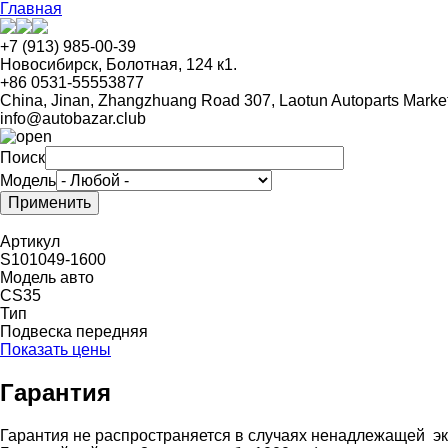
Перейти
Главная
к
основному
+7 (913) 985-00-39
содержанию
Новосибирск, Болотная, 124 к1.
+86 0531-55553877
China, Jinan, Zhangzhuang Road 307, Laotun Autoparts Marke
info@autobazar.club
Поиск
Модель
Артикул
S101049-1600
Модель авто
CS35
Тип
Подвеска передняя
Показать цены
Гарантия
Гарантия не распространяется в случаях ненадлежащей эк