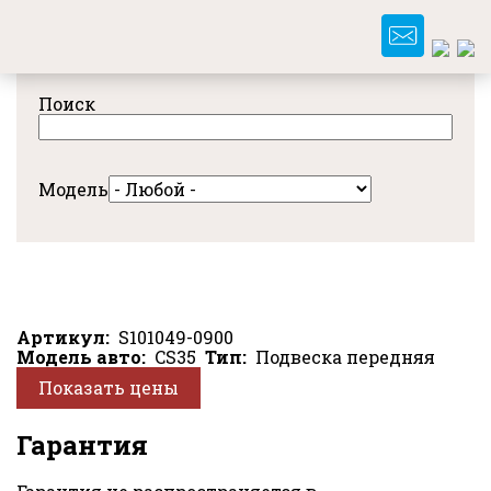
Перейти
к
основному
содержанию
Поиск
Модель
Артикул
S101049-0900
Модель авто
CS35
Тип
Подвеска передняя
Показать цены
Гарантия