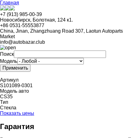
Перейти
Главная
к
основному
+7 (913) 985-00-39
содержанию
Новосибирск, Болотная, 124 к1.
+86 0531-55553877
China, Jinan, Zhangzhuang Road 307, Laotun Autoparts
Market
info@autobazar.club
Поиск
Модель
Артикул
S101089-0301
Модель авто
CS35
Тип
Стекла
Показать цены
Гарантия