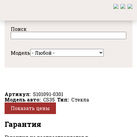
Перейти
к
основному
содержанию
Поиск
Модель
Артикул
S101091-0301
Модель авто
CS35
Тип
Стекла
Показать цены
Гарантия