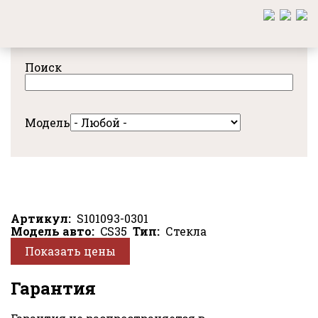
Перейти
к
основному
содержанию
Поиск
Модель
Артикул
S101093-0301
Модель авто
CS35
Тип
Стекла
Показать цены
Гарантия