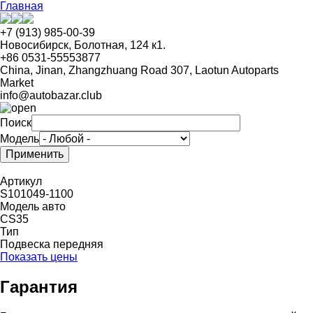
Перейти
Главная
к
основному
+7 (913) 985-00-39
содержанию
Новосибирск, Болотная, 124 к1.
+86 0531-55553877
China, Jinan, Zhangzhuang Road 307, Laotun Autoparts
Market
info@autobazar.club
Поиск
Модель
Артикул
S101049-1100
Модель авто
CS35
Тип
Подвеска передняя
Показать цены
Гарантия