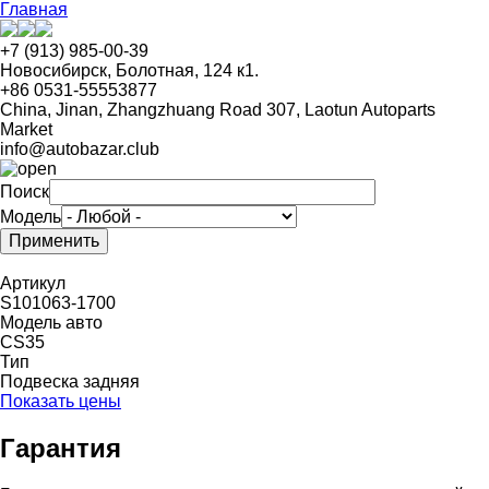
Перейти
Главная
к
основному
+7 (913) 985-00-39
содержанию
Новосибирск, Болотная, 124 к1.
+86 0531-55553877
China, Jinan, Zhangzhuang Road 307, Laotun Autoparts
Market
info@autobazar.club
Поиск
Модель
Артикул
S101063-1700
Модель авто
CS35
Тип
Подвеска задняя
Показать цены
Гарантия