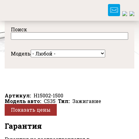
Перейти
к
основному
содержанию
Поиск
Модель
Артикул
H15002-1500
Модель авто
CS35
Тип
Зажигание
Показать цены
Гарантия