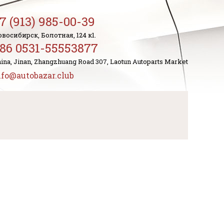
7 (913) 985-00-39
восибирск, Болотная, 124 к1.
86 0531-55553877
ina, Jinan, Zhangzhuang Road 307, Laotun Autoparts Market
nfo@autobazar.club