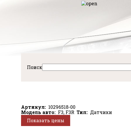
Перейти
к
авная
основному
содержанию
Поиск
Артикул
10296518-00
Модель авто
F3, F3R
Тип
Датчики
Показать цены