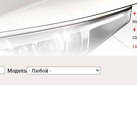
+
Но
+
Ch
i
Модель