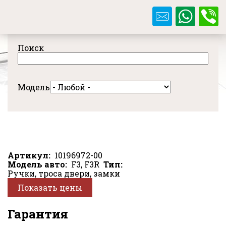
Перейти
к
основному
содержанию
Поиск
Модель
Артикул
10196972-00
Модель авто
F3, F3R
Тип
Ручки, троса двери, замки
Показать цены
Гарантия