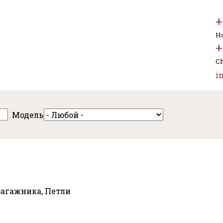
+
Но
+
Ch
i
Модель
багажника, Петли