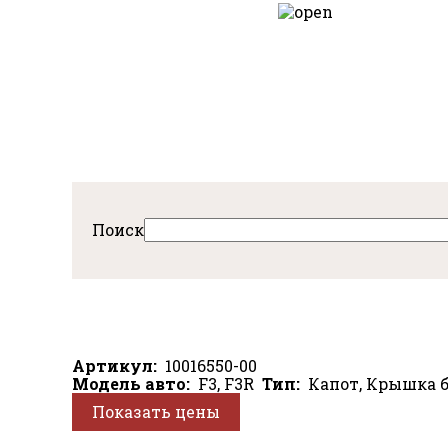
Перейти
к
авная
основному
содержанию
Поиск
Артикул
10016550-00
Модель авто
F3, F3R
Тип
Капот, Крышка 
Показать цены