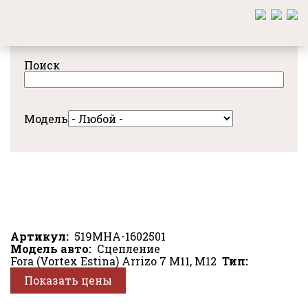
Перейти
к
основному
содержанию
Поиск
Модель
Артикул
519MHA-1602501
Модель авто
Сцепление
Fora (Vortex Estina)
Arrizo 7
M11, M12
Тип
Показать цены