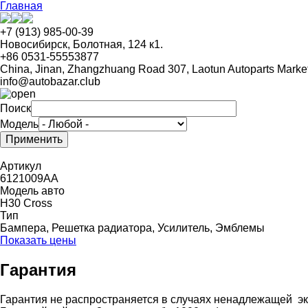
Перейти
Главная
к
основному
+7 (913) 985-00-39
содержанию
Новосибирск, Болотная, 124 к1.
+86 0531-55553877
China, Jinan, Zhangzhuang Road 307, Laotun Autoparts Marke
info@autobazar.club
Поиск
Модель
Артикул
6121009AA
Модель авто
H30 Cross
Тип
Бампера, Решетка радиатора, Усилитель, Эмблемы
Показать цены
Гарантия
Гарантия не распространяется в случаях ненадлежащей эк