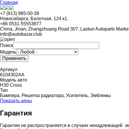
Перейти
Главная
к
основному
+7 (913) 985-00-39
содержанию
Новосибирск, Болотная, 124 к1.
+86 0531-55553877
China, Jinan, Zhangzhuang Road 307, Laotun Autoparts Marke
info@autobazar.club
Поиск
Модель
Артикул
6104302AA
Модель авто
H30 Cross
Тип
Бампера, Решетка радиатора, Усилитель, Эмблемы
Показать цены
Гарантия
Гарантия не распространяется в случаях ненадлежащей эк