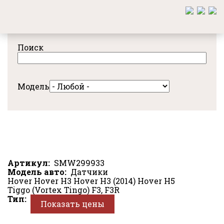
Перейти
к
основному
содержанию
Поиск
Модель
Артикул
SMW299933
Модель авто
Датчики
Hover
Hover H3
Hover H3 (2014)
Hover H5
Tiggo (Vortex Tingo)
F3, F3R
Тип
Показать цены