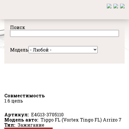
Перейти
к
основному
содержанию
Поиск
Модель
Совместимость
1.6 цепь
Артикул
E4G13-3705110
Модель авто
Tiggo FL (Vortex Tingo FL)
Arrizo 7
Тип
Зажигание