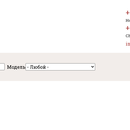
+
Но
+
Ch
i
Модель