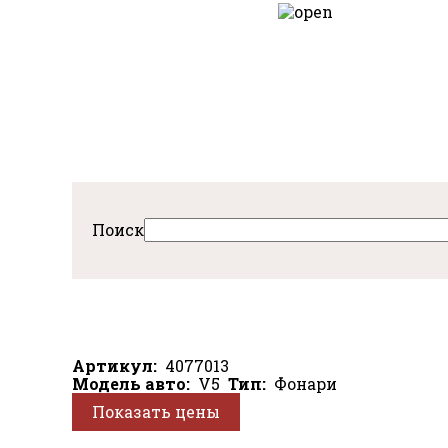
Перейти
к
авная
основному
содержанию
Поиск
Артикул
4077013
Модель авто
V5
Тип
Фонари
Показать цены